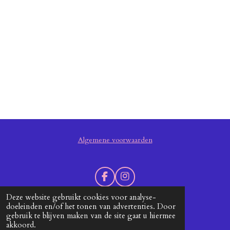
Algemene voorwaarden
F
I
a
n
Deze website gebruikt cookies voor analyse-
c
s
doeleinden en/of het tonen van advertenties. Door
e
t
Grafische Design & Vormgeving: Grafisupport
gebruik te blijven maken van de site gaat u hiermee
b
a
akkoord.
© 2019 - 2026 Manitoe
o
g