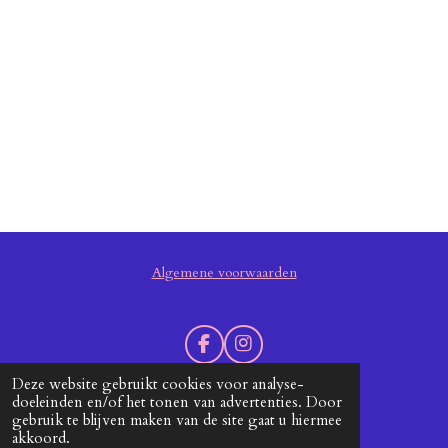
Algemene voorwaarden
F
I
a
n
Deze website gebruikt cookies voor analyse-
c
s
doeleinden en/of het tonen van advertenties. Door
e
t
Grafische Design & Vormgeving: Grafisupport
gebruik te blijven maken van de site gaat u hiermee
b
a
akkoord.
© 2019 - 2026 Manitoe
o
g